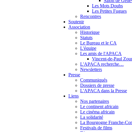
Salon de Genè
Les Mots Doubs
Les Petites Fugues
Rencontres
Soutenir
Association
Historique
Statuts
Le Bureau et le CA
L'équipe
Les amis de l'APACA
Vincent-de-Paul Zou
L'APACA recherche…
Newsletters
Presse
Communiqués
Dossiers de presse
L'APACA dans la Presse
Liens
Nos partenaires
Le continent africain
Le cinéma africain
La solidarité
La Bourgogne Franche-Co
Festivals de films