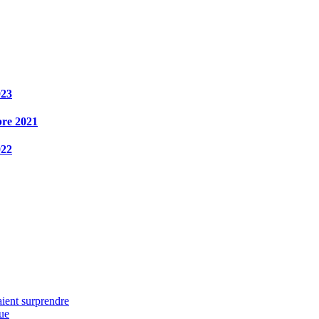
023
bre 2021
022
aient surprendre
que