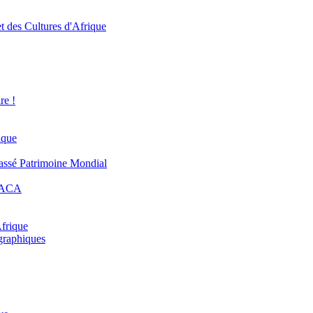
t des Cultures d'Afrique
re !
ique
lassé Patrimoine Mondial
APACA
Afrique
graphiques