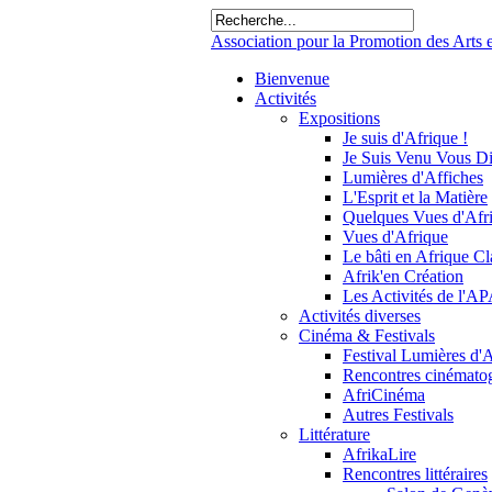
Association pour la Promotion des Arts e
Bienvenue
Activités
Expositions
Je suis d'Afrique !
Je Suis Venu Vous Di
Lumières d'Affiches
L'Esprit et la Matière
Quelques Vues d'Afr
Vues d'Afrique
Le bâti en Afrique C
Afrik'en Création
Les Activités de l'
Activités diverses
Cinéma & Festivals
Festival Lumières d'
Rencontres cinémato
AfriCinéma
Autres Festivals
Littérature
AfrikaLire
Rencontres littéraires